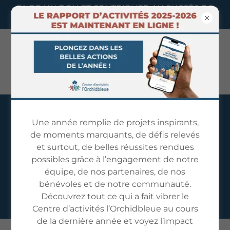
FAIRE UN DON ET CONTRIBUER AU SUCCÈS DE
NOTRE MISSION !
Une année remplie de projets inspirants,
NOS SERVICES POUR
de moments marquants, de défis relevés
et surtout, de belles réussites rendues
ADULTES DE 21 ANS
possibles grâce à l’engagement de notre
ET PLUS
équipe, de nos partenaires, de nos
bénévoles et de notre communauté.
Découvrez tout ce qui a fait vibrer le
Centre d’activités l’Orchidbleue au cours
de la dernière année et voyez l’impact