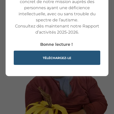
concret de notre mission auprès des
ACTIVITÉS DE
personnes ayant une déficience
intellectuelle, avec ou sans trouble du
JOUR
spectre de l’autisme.
Consultez dès maintenant notre Rapport
d’activités 2025-2026.
Bonne lecture !
TÉLÉCHARGEZ-LE